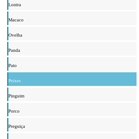
Lontra
Macaco
Ovelha
Panda
Pato
Peixes
Pinguim
Porco
Preguiça