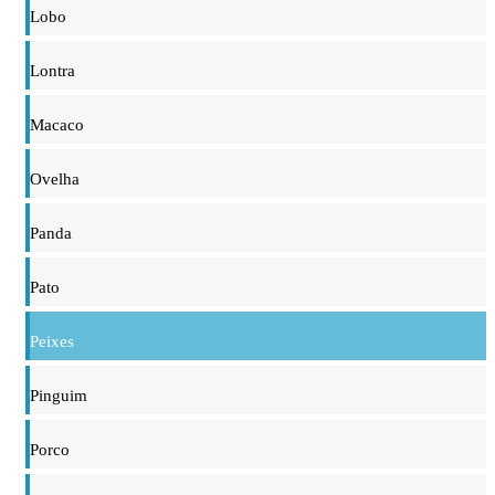
Lobo
Lontra
Macaco
Ovelha
Panda
Pato
Peixes
Pinguim
Porco