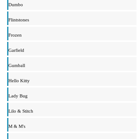
Dumbo
Flintstones
Frozen
Garfield
Gumball
Hello Kitty
Lady Bug
Lilo & Stitch
M & M's