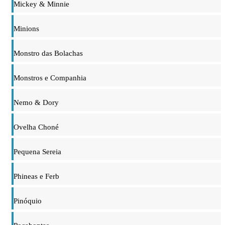
Mickey & Minnie
Minions
Monstro das Bolachas
Monstros e Companhia
Nemo & Dory
Ovelha Choné
Pequena Sereia
Phineas e Ferb
Pinóquio