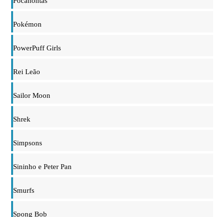
Pocahontas
Pokémon
PowerPuff Girls
Rei Leão
Sailor Moon
Shrek
Simpsons
Sininho e Peter Pan
Smurfs
Spong Bob