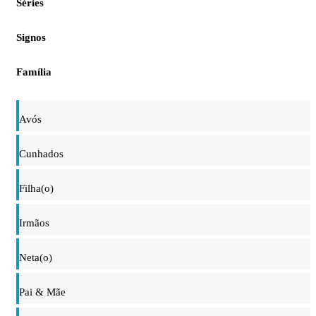
Séries
Signos
Família
Avós
Cunhados
Filha(o)
Irmãos
Neta(o)
Pai & Mãe