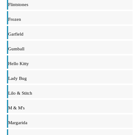
Flintstones
Frozen
Garfield
Gumball
Hello Kitty
Lady Bug
Lilo & Stitch
M & M's
Margarida