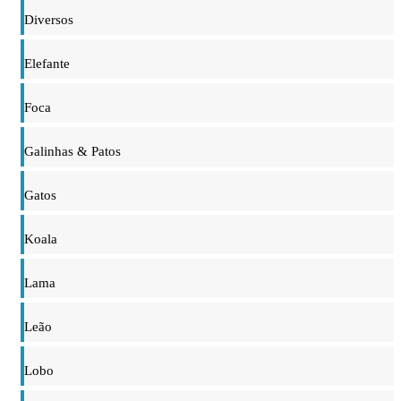
Diversos
Elefante
Foca
Galinhas & Patos
Gatos
Koala
Lama
Leão
Lobo