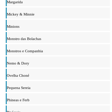
Margarida
Mickey & Minnie
Minions
Monstro das Bolachas
Monstros e Companhia
Nemo & Dory
Ovelha Choné
Pequena Sereia
Phineas e Ferb