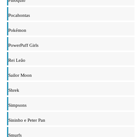
Pinóquio
Pocahontas
Pokémon
PowerPuff Girls
Rei Leão
Sailor Moon
Shrek
Simpsons
Sininho e Peter Pan
Smurfs