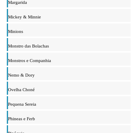
Margarida
Mickey & Minnie
Minions
Monstro das Bolachas
Monstros e Companhia
Nemo & Dory
Ovelha Choné
Pequena Sereia
Phineas e Ferb