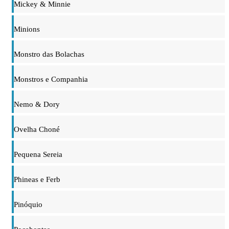
Mickey & Minnie
Minions
Monstro das Bolachas
Monstros e Companhia
Nemo & Dory
Ovelha Choné
Pequena Sereia
Phineas e Ferb
Pinóquio