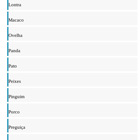
Lontra
Macaco
Ovelha
Panda
Pato
Peixes
Pinguim
Porco
Preguiça