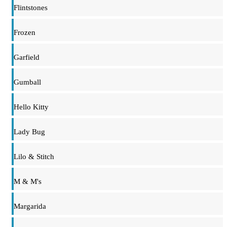
Flintstones
Frozen
Garfield
Gumball
Hello Kitty
Lady Bug
Lilo & Stitch
M & M's
Margarida