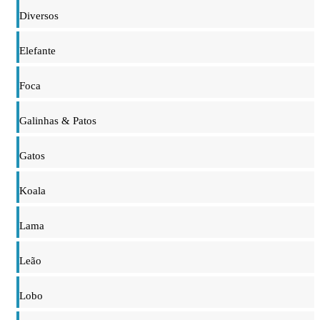
Diversos
Elefante
Foca
Galinhas & Patos
Gatos
Koala
Lama
Leão
Lobo