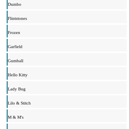
Dumbo
Flintstones
Frozen
Garfield
Gumball
Hello Kitty
Lady Bug
Lilo & Stitch
M & M's