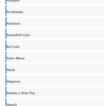
Pinóquio
Pocahontas
Pokémon
PowerPuff Girls
Rei Leão
Sailor Moon
Shrek
Simpsons
Sininho e Peter Pan
Smurfs