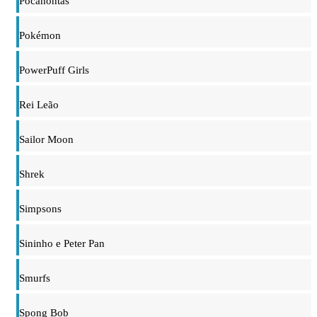
Pocahontas
Pokémon
PowerPuff Girls
Rei Leão
Sailor Moon
Shrek
Simpsons
Sininho e Peter Pan
Smurfs
Spong Bob