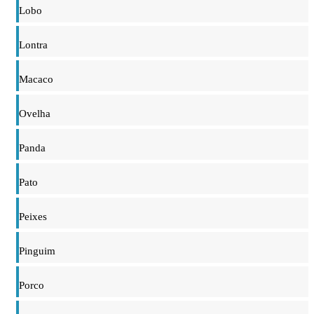
Lobo
Lontra
Macaco
Ovelha
Panda
Pato
Peixes
Pinguim
Porco