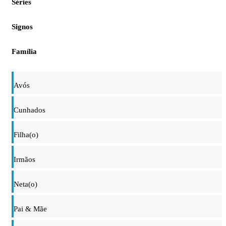
Séries
Signos
Família
Avós
Cunhados
Filha(o)
Irmãos
Neta(o)
Pai & Mãe