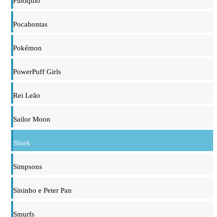
Pinóquio
Pocahontas
Pokémon
PowerPuff Girls
Rei Leão
Sailor Moon
Shrek
Simpsons
Sininho e Peter Pan
Smurfs