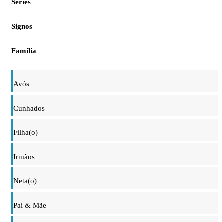
Séries
Signos
Família
Avós
Cunhados
Filha(o)
Irmãos
Neta(o)
Pai & Mãe