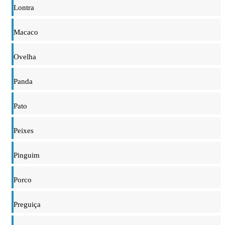
Lontra
Macaco
Ovelha
Panda
Pato
Peixes
Pinguim
Porco
Preguiça