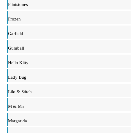
Flintstones
Frozen
Garfield
Gumball
Hello Kitty
Lady Bug
Lilo & Stitch
M & M's
Margarida