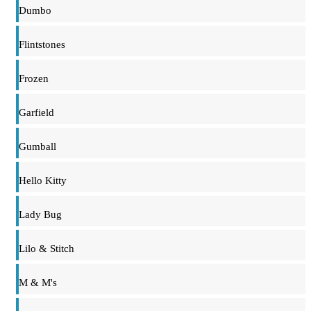
Dumbo
Flintstones
Frozen
Garfield
Gumball
Hello Kitty
Lady Bug
Lilo & Stitch
M & M's