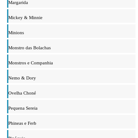
Margarida
Mickey & Minnie
Minions
Monstro das Bolachas
Monstros e Companhia
Nemo & Dory
Ovelha Choné
Pequena Sereia
Phineas e Ferb