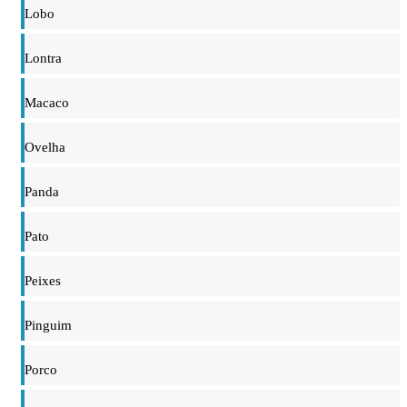
Lobo
Lontra
Macaco
Ovelha
Panda
Pato
Peixes
Pinguim
Porco