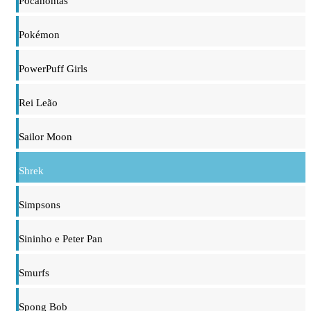
Pocahontas
Pokémon
PowerPuff Girls
Rei Leão
Sailor Moon
Shrek
Simpsons
Sininho e Peter Pan
Smurfs
Spong Bob