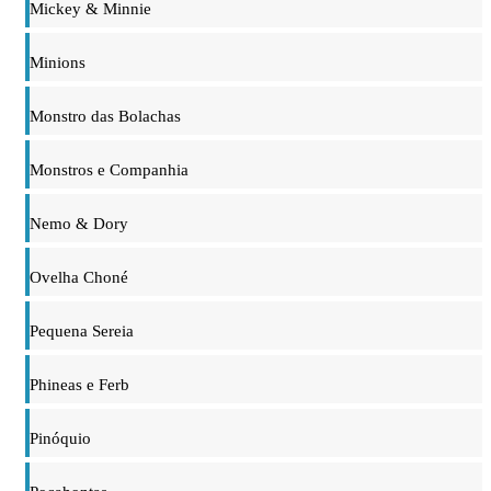
Mickey & Minnie
Minions
Monstro das Bolachas
Monstros e Companhia
Nemo & Dory
Ovelha Choné
Pequena Sereia
Phineas e Ferb
Pinóquio