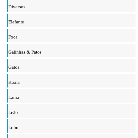
Diversos
Elefante
Foca
Galinhas & Patos
Gatos
Koala
Lama
Leão
Lobo