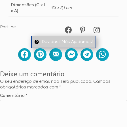
Dimensões (C x L
9,3 × 3,1 cm
x A)
Partilhe:
Dúvidas? Nós Ajudamos!
Deixe um comentário
O seu endereço de email não será publicado.
Campos
obrigatórios marcados com
*
Comentário
*