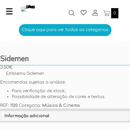
0
Clique aqui para ver todas as categorias
Sidemen
3,00
€
Emblema Sidemen
Encomendas sujeitas a análise:
Para verificação de stock;
Possibilidade de alteração de cores e textos.
REF:
1120
Categoria:
Música & Cinema
Personalize aqui o seu Emblema
Informação adicional