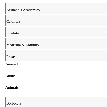
Afilhado/a Académico
Caloiro/a
Finalista
Madrinha & Padrinho
Praxe
Amizade
Amor
Animais
Borboleta