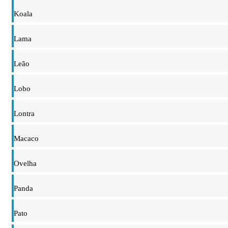
Koala
Lama
Leão
Lobo
Lontra
Macaco
Ovelha
Panda
Pato