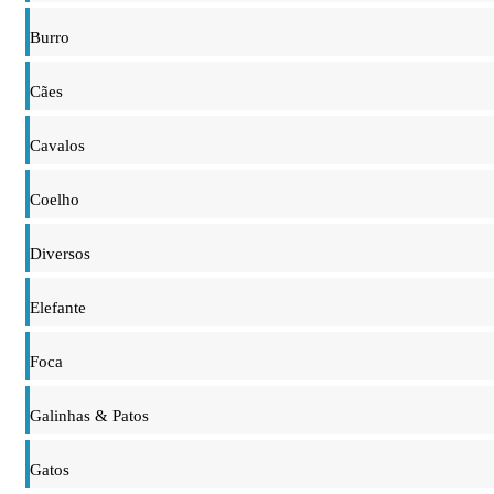
Burro
Cães
Cavalos
Coelho
Diversos
Elefante
Foca
Galinhas & Patos
Gatos