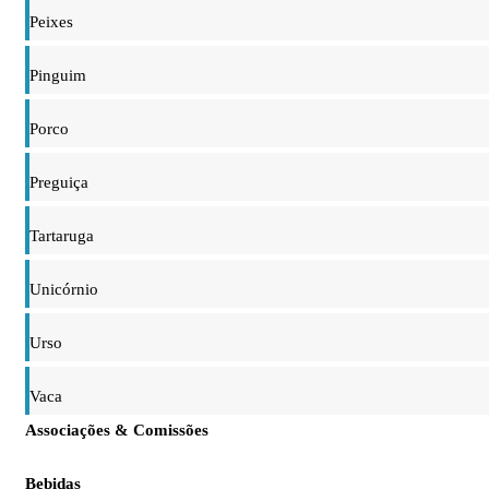
Peixes
Pinguim
Porco
Preguiça
Tartaruga
Unicórnio
Urso
Vaca
Associações & Comissões
Bebidas