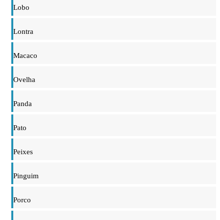
Lobo
Lontra
Macaco
Ovelha
Panda
Pato
Peixes
Pinguim
Porco