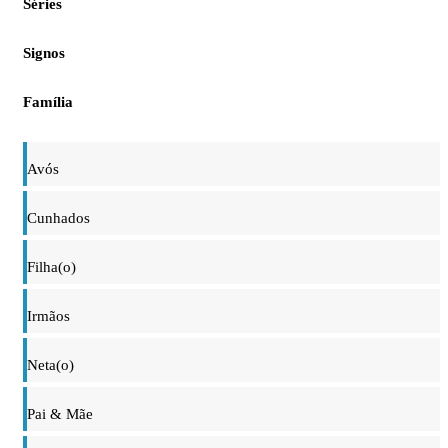
Séries
Signos
Família
Avós
Cunhados
Filha(o)
Irmãos
Neta(o)
Pai & Mãe