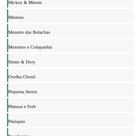
Mickey & Minnie
Minions
Monstro das Bolachas
Monstros e Companhia
Nemo & Dory
Ovelha Choné
Pequena Sereia
Phineas e Ferb
Pinóquio