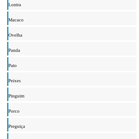
Lontra
Macaco
Ovelha
Panda
Pato
Peixes
Pinguim
Porco
Preguiça