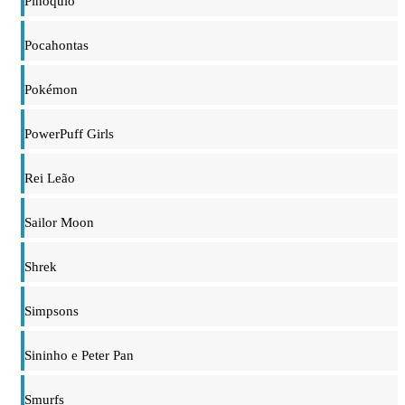
Pinóquio
Pocahontas
Pokémon
PowerPuff Girls
Rei Leão
Sailor Moon
Shrek
Simpsons
Sininho e Peter Pan
Smurfs