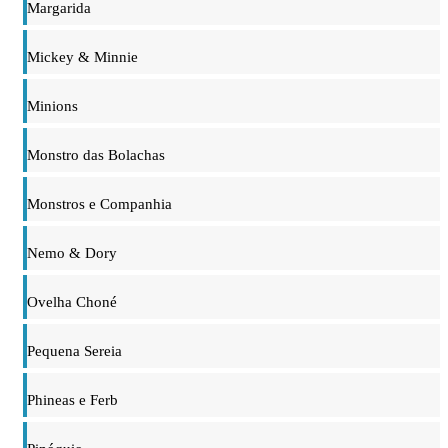
Margarida
Mickey & Minnie
Minions
Monstro das Bolachas
Monstros e Companhia
Nemo & Dory
Ovelha Choné
Pequena Sereia
Phineas e Ferb