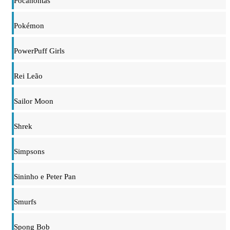
Pocahontas
Pokémon
PowerPuff Girls
Rei Leão
Sailor Moon
Shrek
Simpsons
Sininho e Peter Pan
Smurfs
Spong Bob