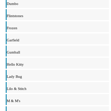
Dumbo
Flintstones
Frozen
Garfield
Gumball
Hello Kitty
Lady Bug
Lilo & Stitch
M & M's