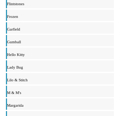
Flintstones
Frozen
Garfield
Gumball
Hello Kitty
Lady Bug
Lilo & Stitch
M & M's
Margarida