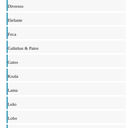
Diversos
Elefante
Foca
Galinhas & Patos
Gatos
Koala
Lama
Leão
Lobo