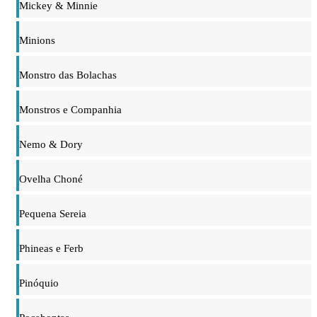
Mickey & Minnie
Minions
Monstro das Bolachas
Monstros e Companhia
Nemo & Dory
Ovelha Choné
Pequena Sereia
Phineas e Ferb
Pinóquio