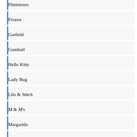
Flintstones
Frozen
Garfield
Gumball
Hello Kitty
Lady Bug
Lilo & Stitch
M & M's
Margarida