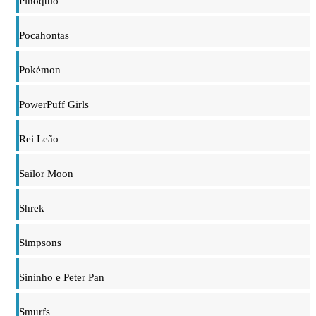
Pinóquio
Pocahontas
Pokémon
PowerPuff Girls
Rei Leão
Sailor Moon
Shrek
Simpsons
Sininho e Peter Pan
Smurfs