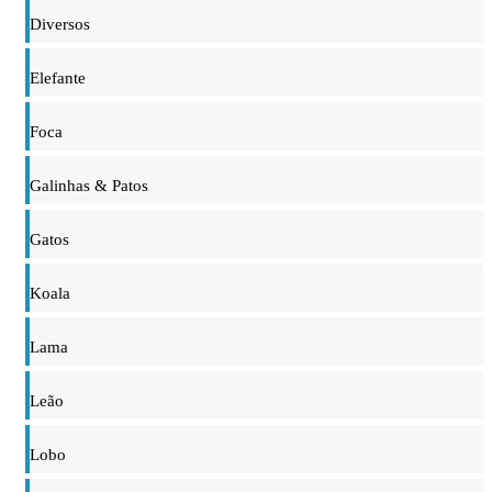
Diversos
Elefante
Foca
Galinhas & Patos
Gatos
Koala
Lama
Leão
Lobo