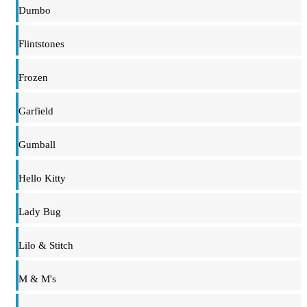
Dumbo
Flintstones
Frozen
Garfield
Gumball
Hello Kitty
Lady Bug
Lilo & Stitch
M & M's