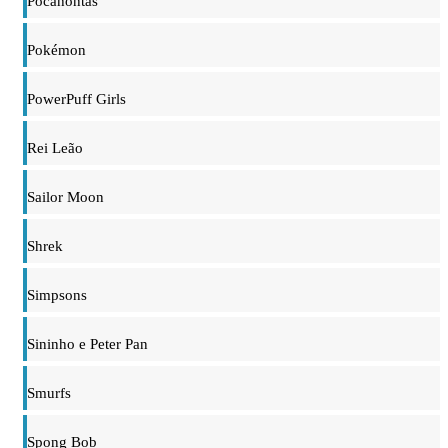
Pocahontas
Pokémon
PowerPuff Girls
Rei Leão
Sailor Moon
Shrek
Simpsons
Sininho e Peter Pan
Smurfs
Spong Bob