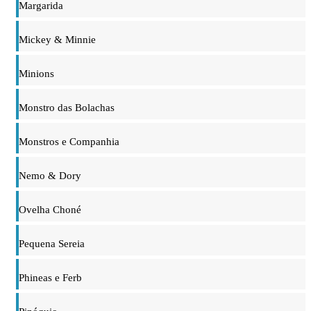
Margarida
Mickey & Minnie
Minions
Monstro das Bolachas
Monstros e Companhia
Nemo & Dory
Ovelha Choné
Pequena Sereia
Phineas e Ferb