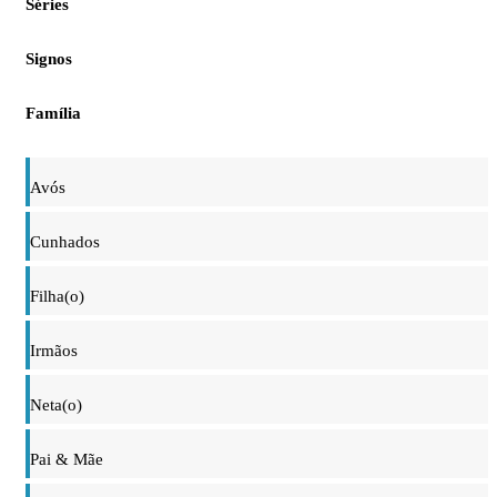
Séries
Signos
Família
Avós
Cunhados
Filha(o)
Irmãos
Neta(o)
Pai & Mãe