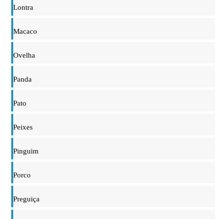
Lontra
Macaco
Ovelha
Panda
Pato
Peixes
Pinguim
Porco
Preguiça