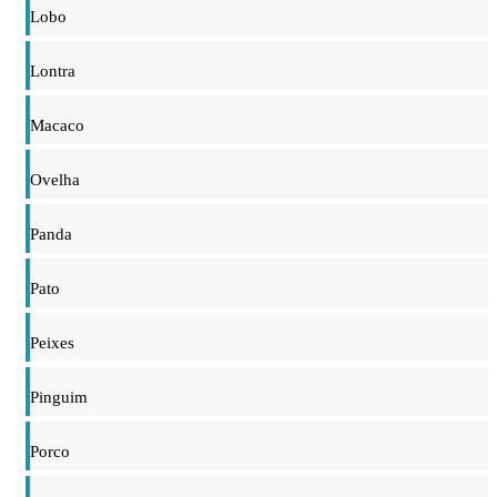
Lobo
Lontra
Macaco
Ovelha
Panda
Pato
Peixes
Pinguim
Porco