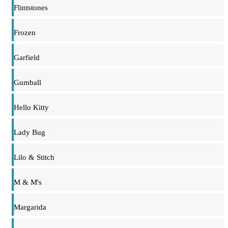
Flintstones
Frozen
Garfield
Gumball
Hello Kitty
Lady Bug
Lilo & Stitch
M & M's
Margarida