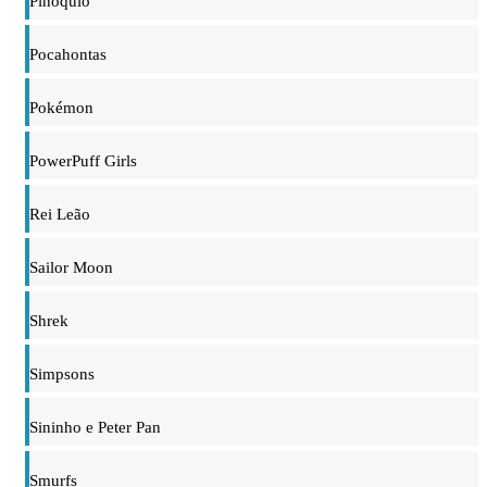
Pinóquio
Pocahontas
Pokémon
PowerPuff Girls
Rei Leão
Sailor Moon
Shrek
Simpsons
Sininho e Peter Pan
Smurfs