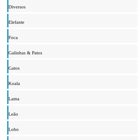
Diversos
Elefante
Foca
Galinhas & Patos
Gatos
Koala
Lama
Leão
Lobo