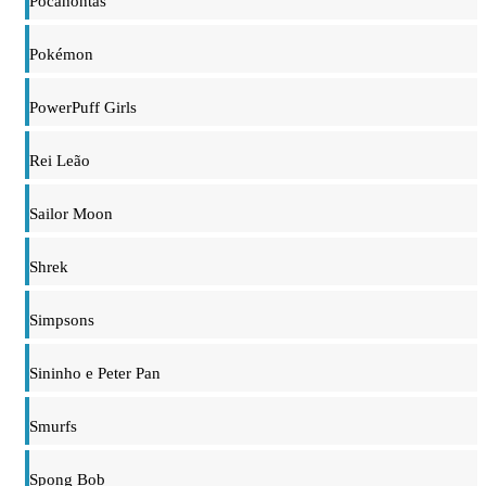
Pocahontas
Pokémon
PowerPuff Girls
Rei Leão
Sailor Moon
Shrek
Simpsons
Sininho e Peter Pan
Smurfs
Spong Bob