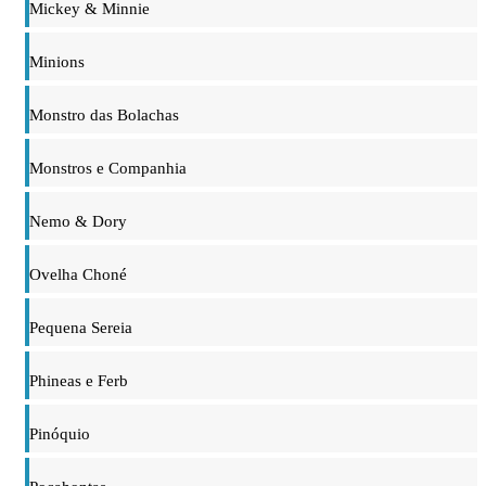
Mickey & Minnie
Minions
Monstro das Bolachas
Monstros e Companhia
Nemo & Dory
Ovelha Choné
Pequena Sereia
Phineas e Ferb
Pinóquio