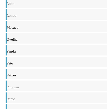
Lobo
Lontra
Macaco
Ovelha
Panda
Pato
Peixes
Pinguim
Porco