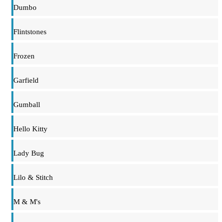
Dumbo
Flintstones
Frozen
Garfield
Gumball
Hello Kitty
Lady Bug
Lilo & Stitch
M & M's