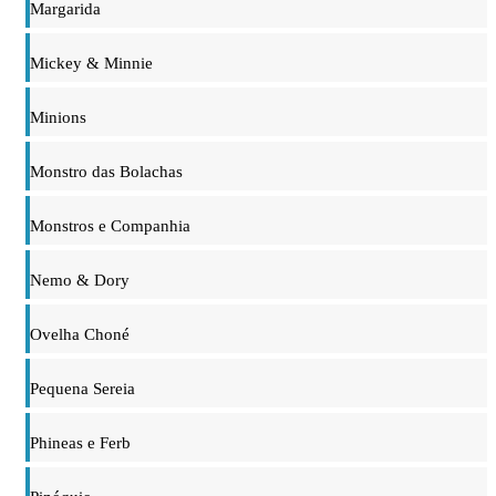
Margarida
Mickey & Minnie
Minions
Monstro das Bolachas
Monstros e Companhia
Nemo & Dory
Ovelha Choné
Pequena Sereia
Phineas e Ferb