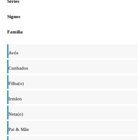
Séries
Signos
Família
Avós
Cunhados
Filha(o)
Irmãos
Neta(o)
Pai & Mãe