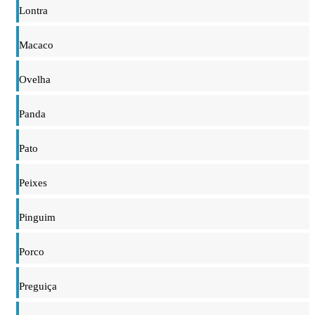
Lontra
Macaco
Ovelha
Panda
Pato
Peixes
Pinguim
Porco
Preguiça