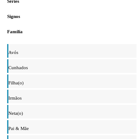
Séries
Signos
Família
Avós
Cunhados
Filha(o)
Irmãos
Neta(o)
Pai & Mãe