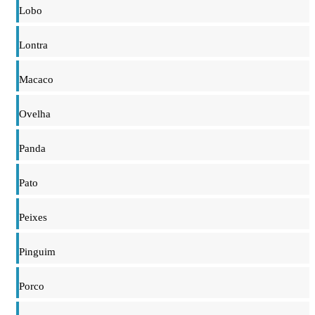
Lobo
Lontra
Macaco
Ovelha
Panda
Pato
Peixes
Pinguim
Porco