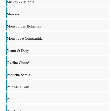
Mickey & Minnie
Minions
Monstro das Bolachas
Monstros e Companhia
Nemo & Dory
Ovelha Choné
Pequena Sereia
Phineas e Ferb
Pinóquio