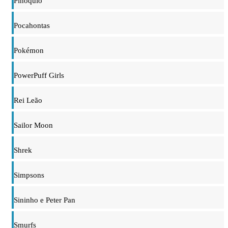
Pinóquio
Pocahontas
Pokémon
PowerPuff Girls
Rei Leão
Sailor Moon
Shrek
Simpsons
Sininho e Peter Pan
Smurfs