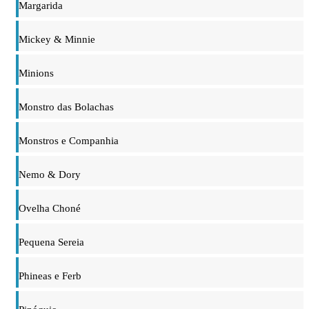
Margarida
Mickey & Minnie
Minions
Monstro das Bolachas
Monstros e Companhia
Nemo & Dory
Ovelha Choné
Pequena Sereia
Phineas e Ferb