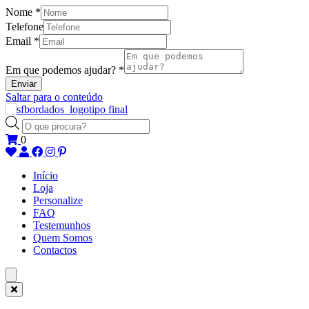
Nome
*
Telefone
Email
*
Em que podemos ajudar?
*
Enviar
Saltar para o conteúdo
Products
search
0
Início
Loja
Personalize
FAQ
Testemunhos
Quem Somos
Contactos