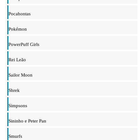
Pocahontas
Pokémon
PowerPuff Girls
Rei Leão
Sailor Moon
Shrek
Simpsons
Sininho e Peter Pan
Smurfs