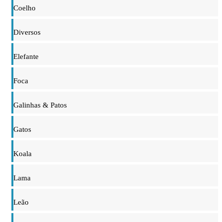
Coelho
Diversos
Elefante
Foca
Galinhas & Patos
Gatos
Koala
Lama
Leão