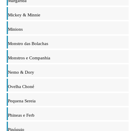
Margarida
Mickey & Minnie
Minions
Monstro das Bolachas
Monstros e Companhia
Nemo & Dory
Ovelha Choné
Pequena Sereia
Phineas e Ferb
Pinóquio