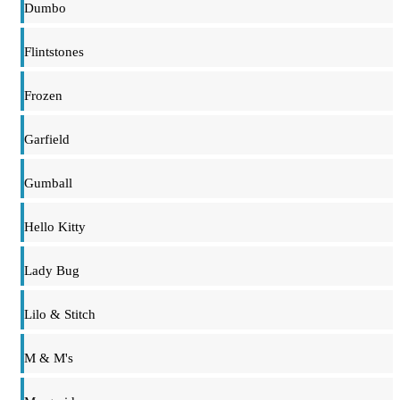
Dumbo
Flintstones
Frozen
Garfield
Gumball
Hello Kitty
Lady Bug
Lilo & Stitch
M & M's