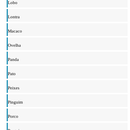
Lobo
Lontra
Macaco
Ovelha
Panda
Pato
Peixes
Pinguim
Porco