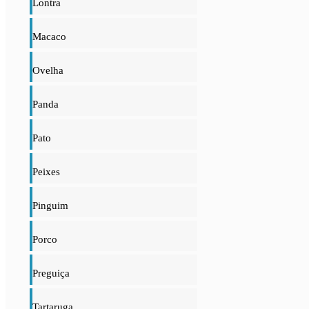
Lontra
Macaco
Ovelha
Panda
Pato
Peixes
Pinguim
Porco
Preguiça
Tartaruga