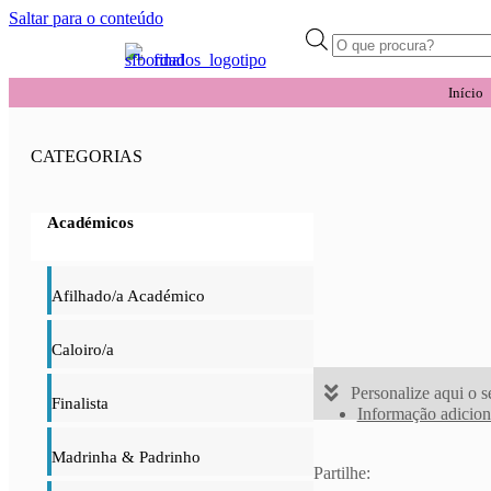
Saltar para o conteúdo
Products
search
Início
CATEGORIAS
Académicos
Afilhado/a Académico
Caloiro/a
Personalize aqui o
Finalista
Informação adicion
Madrinha & Padrinho
Partilhe: