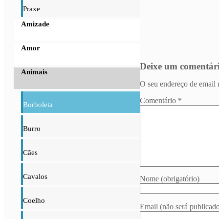
Praxe
Amizade
Amor
Deixe um comentár
Animais
O seu endereço de email 
Comentário
*
Borboleta
Burro
Cães
Cavalos
Nome (obrigatório)
Coelho
Email (não será publicado