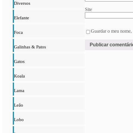
Diversos
Site
Elefante
Guardar o meu nome, e
Foca
Galinhas & Patos
Gatos
Koala
Lama
Leão
Lobo