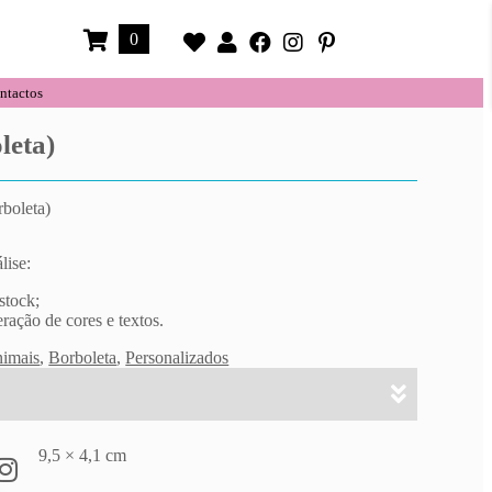
0
ntactos
leta)
boleta)
lise:
stock;
eração de cores e textos.
imais
,
Borboleta
,
Personalizados
9,5 × 4,1 cm