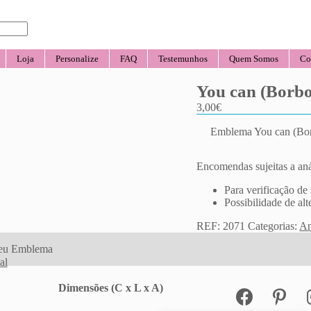
Loja
Personalize
FAQ
Testemunhos
Quem Somos
Co
You can (Borbo
3,00
€
Emblema You can (Bor
Encomendas sujeitas a aná
Para verificação de 
Possibilidade de alt
REF:
2071
Categorias:
An
 seu Emblema
al
Dimensões (C x L x A)