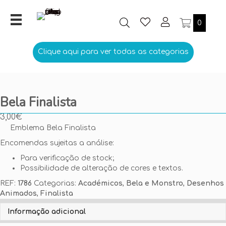
0
Clique aqui para ver todas as categorias
Bela Finalista
3,00
€
Emblema Bela Finalista
Encomendas sujeitas a análise:
Para verificação de stock;
Possibilidade de alteração de cores e textos.
REF:
1786
Categorias:
Académicos
,
Bela e Monstro
,
Desenhos
Animados
,
Finalista
Personalize aqui o seu Emblema
Informação adicional