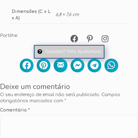
Dimensões (C x L
6,8 × 7,6 cm
x A)
Partilhe:
Dúvidas? Nós Ajudamos!
Deixe um comentário
O seu endereço de email não será publicado.
Campos
obrigatórios marcados com
*
Comentário
*