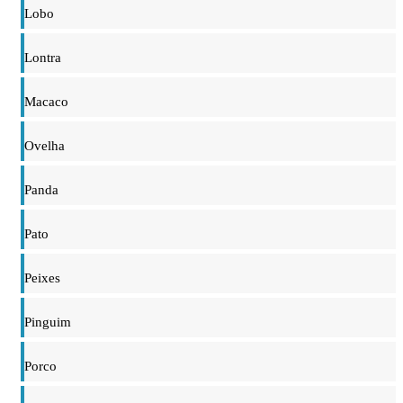
Lobo
Lontra
Macaco
Ovelha
Panda
Pato
Peixes
Pinguim
Porco