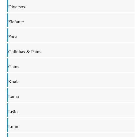
Diversos
Elefante
Foca
Galinhas & Patos
Gatos
Koala
Lama
Leão
Lobo