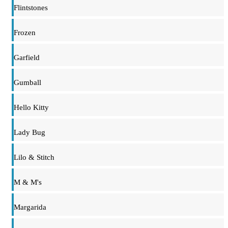
Flintstones
Frozen
Garfield
Gumball
Hello Kitty
Lady Bug
Lilo & Stitch
M & M's
Margarida