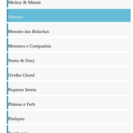
Mickey & Minnie
Minions
Monstro das Bolachas
Monstros e Companhia
Nemo & Dory
Ovelha Choné
Pequena Sereia
Phineas e Ferb
Pinóquio