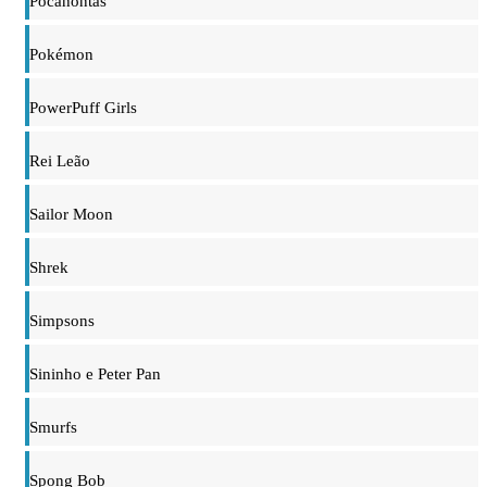
Pocahontas
Pokémon
PowerPuff Girls
Rei Leão
Sailor Moon
Shrek
Simpsons
Sininho e Peter Pan
Smurfs
Spong Bob