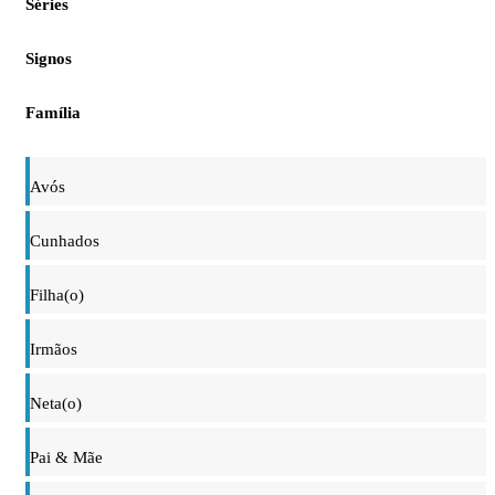
Séries
Signos
Família
Avós
Cunhados
Filha(o)
Irmãos
Neta(o)
Pai & Mãe