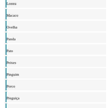
Lontra
Macaco
Ovelha
Panda
Pato
Peixes
Pinguim
Porco
Preguiça