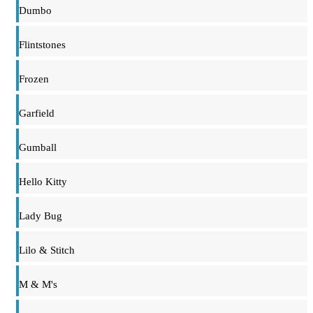
Dumbo
Flintstones
Frozen
Garfield
Gumball
Hello Kitty
Lady Bug
Lilo & Stitch
M & M's