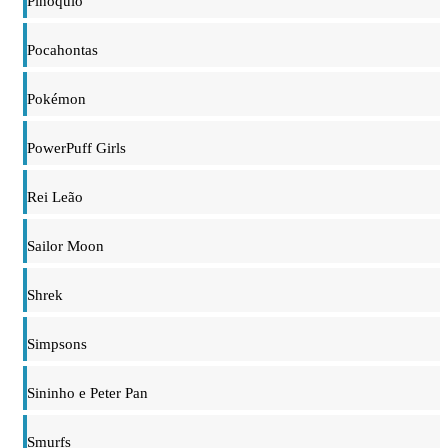
Pinóquio
Pocahontas
Pokémon
PowerPuff Girls
Rei Leão
Sailor Moon
Shrek
Simpsons
Sininho e Peter Pan
Smurfs