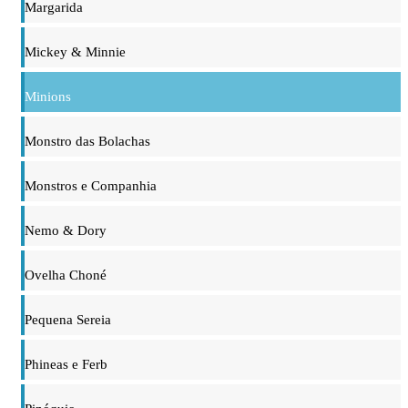
Margarida
Mickey & Minnie
Minions
Monstro das Bolachas
Monstros e Companhia
Nemo & Dory
Ovelha Choné
Pequena Sereia
Phineas e Ferb