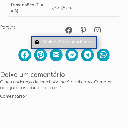
Dimensões (C x L
7,9 × 7,9 cm
x A)
Partilhe:
Dúvidas? Nós Ajudamos!
Deixe um comentário
O seu endereço de email não será publicado.
Campos
obrigatórios marcados com
*
Comentário
*