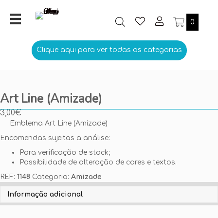
0
Clique aqui para ver todas as categorias
Art Line (Amizade)
3,00
€
Emblema Art Line (Amizade)
Encomendas sujeitas a análise:
Para verificação de stock;
Possibilidade de alteração de cores e textos.
REF:
1148
Categoria:
Amizade
Personalize aqui o seu Emblema
Informação adicional