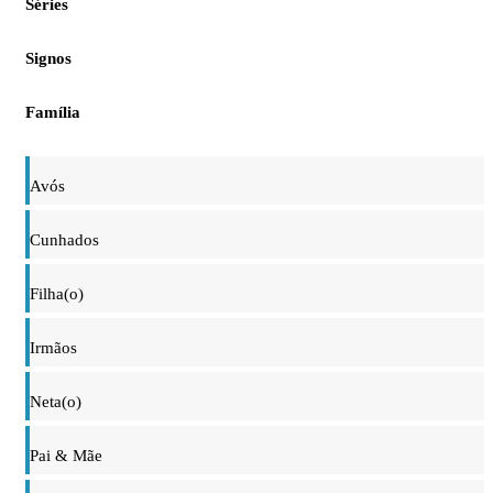
Séries
Signos
Família
Avós
Cunhados
Filha(o)
Irmãos
Neta(o)
Pai & Mãe