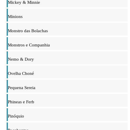
Mickey & Minnie
Minions
Monstro das Bolachas
Monstros e Companhia
Nemo & Dory
Ovelha Choné
Pequena Sereia
Phineas e Ferb
Pinóquio