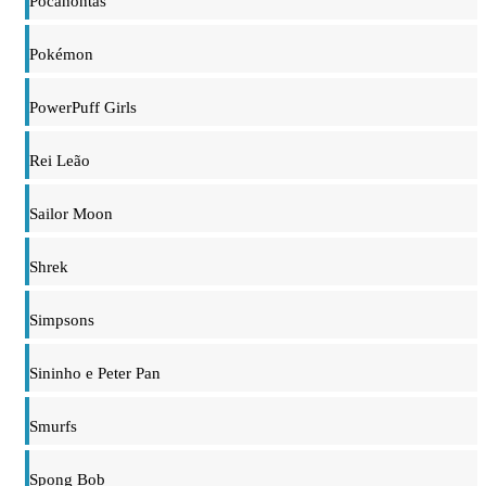
Pocahontas
Pokémon
PowerPuff Girls
Rei Leão
Sailor Moon
Shrek
Simpsons
Sininho e Peter Pan
Smurfs
Spong Bob