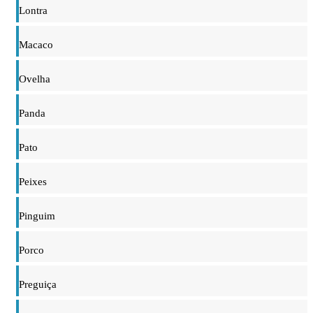
Lontra
Macaco
Ovelha
Panda
Pato
Peixes
Pinguim
Porco
Preguiça