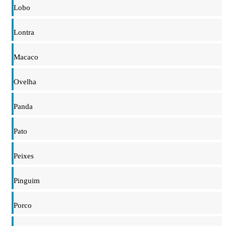
Lobo
Lontra
Macaco
Ovelha
Panda
Pato
Peixes
Pinguim
Porco