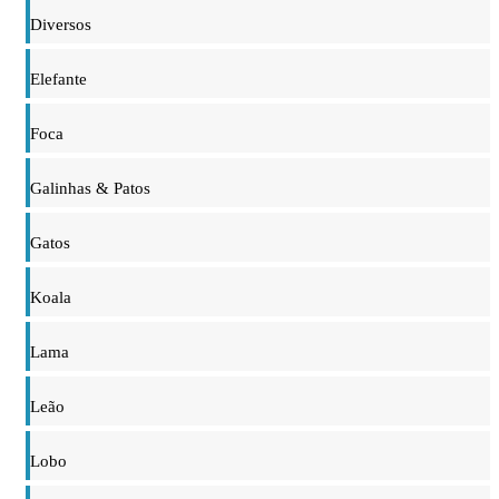
Diversos
Elefante
Foca
Galinhas & Patos
Gatos
Koala
Lama
Leão
Lobo