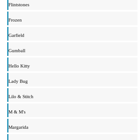
Flintstones
Frozen
Garfield
Gumball
Hello Kitty
Lady Bug
Lilo & Stitch
M & M's
Margarida