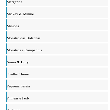
Margarida
Mickey & Minnie
Minions
Monstro das Bolachas
Monstros e Companhia
Nemo & Dory
Ovelha Choné
Pequena Sereia
Phineas e Ferb