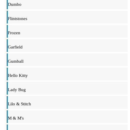
Dumbo
Flintstones
Frozen
Garfield
Gumball
Hello Kitty
Lady Bug
Lilo & Stitch
M & M's