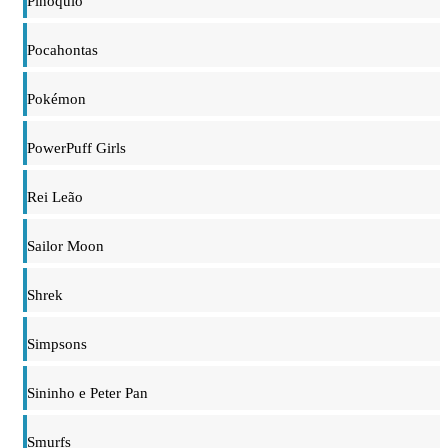
Pinóquio
Pocahontas
Pokémon
PowerPuff Girls
Rei Leão
Sailor Moon
Shrek
Simpsons
Sininho e Peter Pan
Smurfs