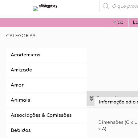
Products
search
Início
Lo
CATEGORIAS
Académicos
Amizade
Amor
Personalize aqui 
Animais
Informação adici
Associações & Comissões
Dimensões (C x L
x A)
Bebidas