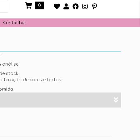
0
Contactos
ate
 análise:
de stock;
alteração de cores e textos.
omida