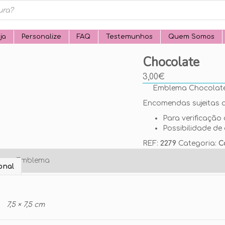
ja
Personalize
FAQ
Testemunhos
Quem Somos
Chocolate
3,00
€
Emblema Chocol
Encomendas sujeitas a
Para verificação 
Possibilidade de 
REF:
2279
Categoria:
C
o seu Emblema
onal
7,5 × 7,5 cm