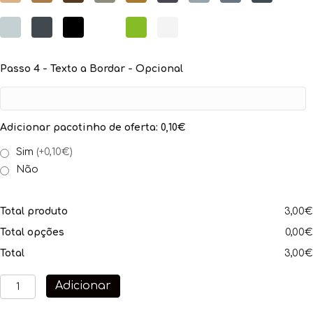
Passo 4 - Texto a Bordar - Opcional
Adicionar pacotinho de oferta: 0,10€
Sim
(+0,10€)
Não
Total produto
3,00€
Total opções
0,00€
Total
3,00€
Quantidade
Adicionar
de
Contadora