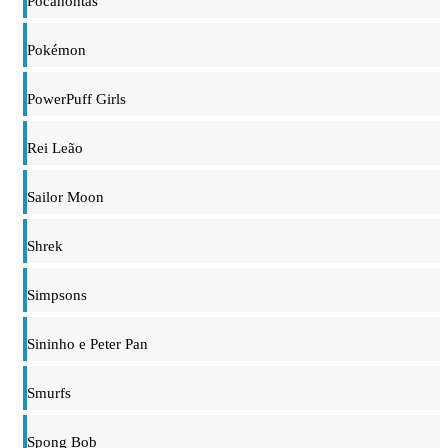
Pocahontas
Pokémon
PowerPuff Girls
Rei Leão
Sailor Moon
Shrek
Simpsons
Sininho e Peter Pan
Smurfs
Spong Bob