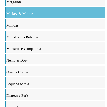
Margarida
Mickey & Minnie
Minions
Monstro das Bolachas
Monstros e Companhia
Nemo & Dory
Ovelha Choné
Pequena Sereia
Phineas e Ferb