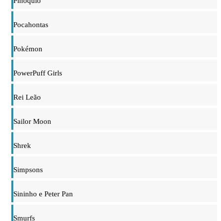
Pinóquio
Pocahontas
Pokémon
PowerPuff Girls
Rei Leão
Sailor Moon
Shrek
Simpsons
Sininho e Peter Pan
Smurfs