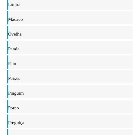
Lontra
Macaco
Ovelha
Panda
Pato
Peixes
Pinguim
Porco
Preguiça