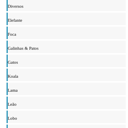
Diversos
Elefante
Foca
Galinhas & Patos
Gatos
Koala
Lama
Leão
Lobo