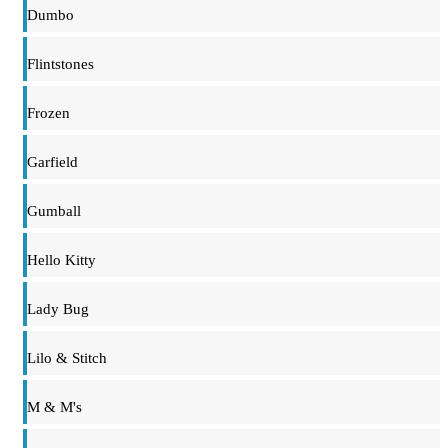
Dumbo
Flintstones
Frozen
Garfield
Gumball
Hello Kitty
Lady Bug
Lilo & Stitch
M & M's