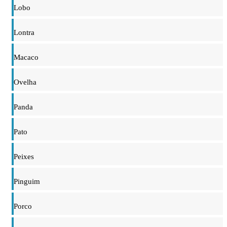
Lobo
Lontra
Macaco
Ovelha
Panda
Pato
Peixes
Pinguim
Porco