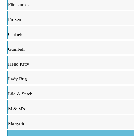
Flintstones
Frozen
Garfield
Gumball
Hello Kitty
Lady Bug
Lilo & Stitch
M & M's
Margarida