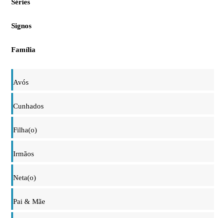
Séries
Signos
Família
Avós
Cunhados
Filha(o)
Irmãos
Neta(o)
Pai & Mãe