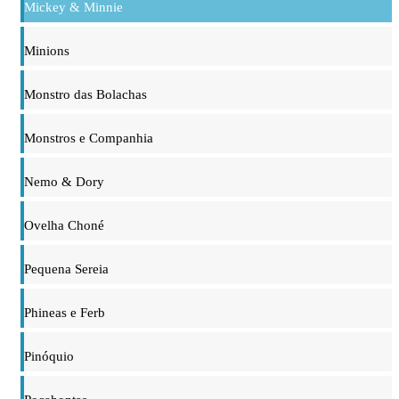
Mickey & Minnie
Minions
Monstro das Bolachas
Monstros e Companhia
Nemo & Dory
Ovelha Choné
Pequena Sereia
Phineas e Ferb
Pinóquio