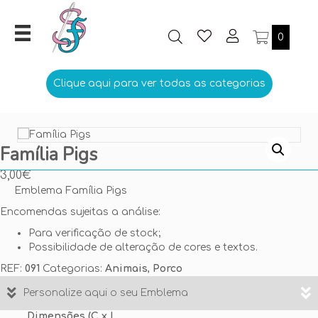
0
Clique aqui para ver todas as categorias
Família Pigs
3,00
€
Emblema Família Pigs
Encomendas sujeitas a análise:
Para verificação de stock;
Possibilidade de alteração de cores e textos.
REF:
091
Categorias:
Animais
,
Porco
Personalize aqui o seu Emblema
Dimensões (C x L