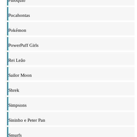
Pinóquio
Pocahontas
Pokémon
PowerPuff Girls
Rei Leão
Sailor Moon
Shrek
Simpsons
Sininho e Peter Pan
Smurfs