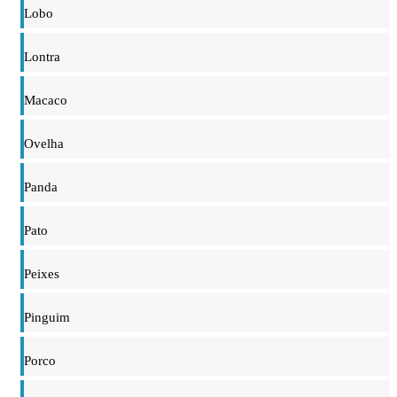
Lobo
Lontra
Macaco
Ovelha
Panda
Pato
Peixes
Pinguim
Porco