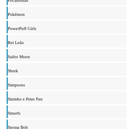
Pocahontas
Pokémon
PowerPuff Girls
Rei Leão
Sailor Moon
Shrek
Simpsons
Sininho e Peter Pan
Smurfs
Spong Bob