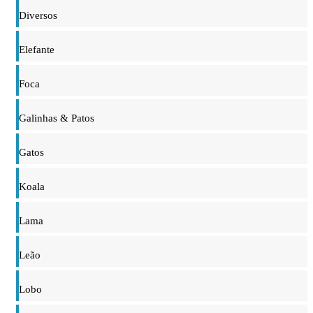
Diversos
Elefante
Foca
Galinhas & Patos
Gatos
Koala
Lama
Leão
Lobo