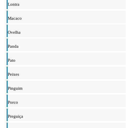
Lontra
Macaco
Ovelha
Panda
Pato
Peixes
Pinguim
Porco
Preguiça