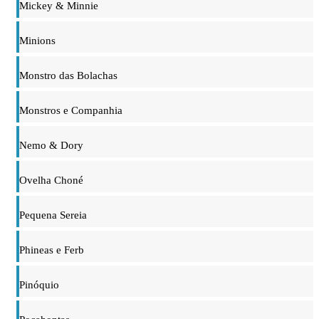
Mickey & Minnie
Minions
Monstro das Bolachas
Monstros e Companhia
Nemo & Dory
Ovelha Choné
Pequena Sereia
Phineas e Ferb
Pinóquio