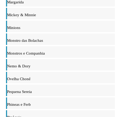
Margarida
Mickey & Minnie
Minions
Monstro das Bolachas
Monstros e Companhia
Nemo & Dory
Ovelha Choné
Pequena Sereia
Phineas e Ferb