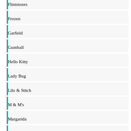
Flintstones
Frozen
Garfield
Gumball
Hello Kitty
Lady Bug
Lilo & Stitch
M & M's
Margarida