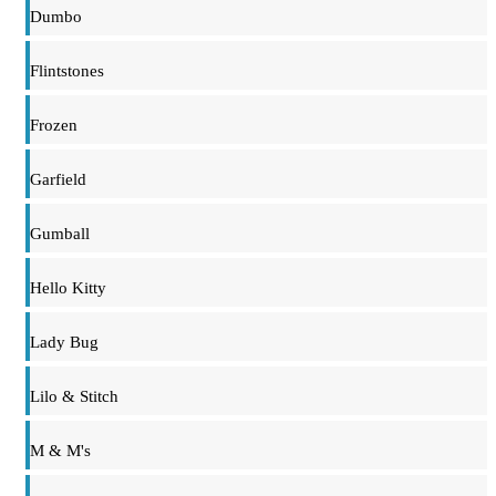
Dumbo
Flintstones
Frozen
Garfield
Gumball
Hello Kitty
Lady Bug
Lilo & Stitch
M & M's