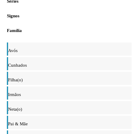
Séries
Signos
Família
Avós
Cunhados
Filha(o)
Irmãos
Neta(o)
Pai & Mãe