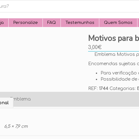
ja
Personalize
FAQ
Testemunhos
Quem Somos
Motivos para b
3,00
€
Emblema Motivos pa
Encomendas sujeitas a
Para verificação 
Possibilidade de 
REF:
1744
Categorias:
o seu Emblema
onal
6,5 × 7,9 cm