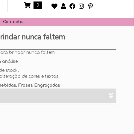
0
Contactos
rindar nunca faltem
ra brindar nunca faltem
 análise:
de stock;
alteração de cores e textos.
Bebidas
,
Frases Engraçadas