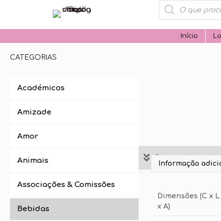
Products
search
Início
Lo
CATEGORIAS
Académicos
Amizade
Amor
Personalize aqui 
Animais
Informação adici
Associações & Comissões
Dimensões (C x L
x A)
Bebidas