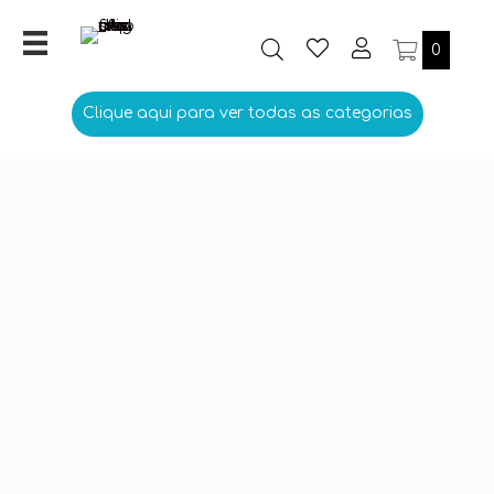
0
Clique aqui para ver todas as categorias
Enfermeiras em apuros
3,00
€
Emblema Enfermeiras em apuros
Encomendas sujeitas a análise:
Para verificação de stock;
Possibilidade de alteração de cores e textos.
REF:
2265
Categorias:
Cursos
,
Enfermagem
Personalize aqui o seu Emblema
Informação adicional