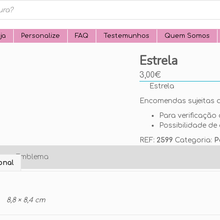
ja
Personalize
FAQ
Testemunhos
Quem Somos
Estrela
3,00
€
Estrela
Encomendas sujeitas a
Para verificação 
Possibilidade de 
REF:
2599
Categoria:
P
o seu Emblema
onal
8,8 × 8,4 cm