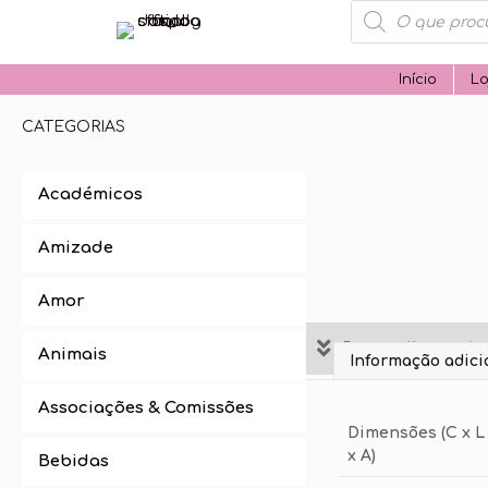
Products
search
Início
Lo
CATEGORIAS
Académicos
Amizade
Amor
Personalize aqui 
Animais
Informação adici
Associações & Comissões
Dimensões (C x L
x A)
Bebidas