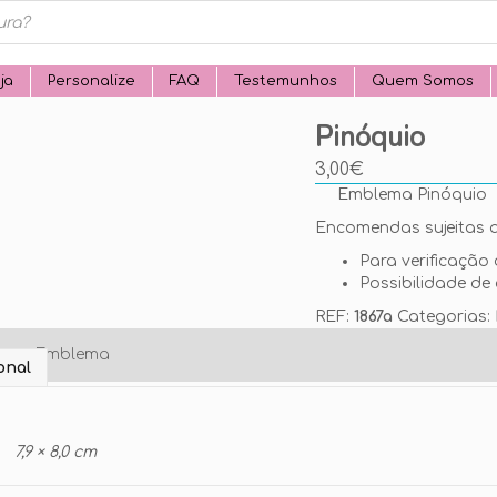
ja
Personalize
FAQ
Testemunhos
Quem Somos
Pinóquio
3,00
€
Emblema Pinóquio
Encomendas sujeitas a
Para verificação 
Possibilidade de 
REF:
1867a
Categorias:
o seu Emblema
onal
7,9 × 8,0 cm