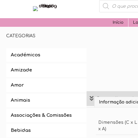
Products
search
Início
Lo
CATEGORIAS
Académicos
Amizade
Amor
Personalize aqui 
Animais
Informação adici
Associações & Comissões
Dimensões (C x L
x A)
Bebidas