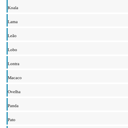
Koala
Lama
Leão
Lobo
Lontra
Macaco
Ovelha
Panda
Pato