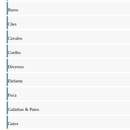
Burro
Cães
Cavalos
Coelho
Diversos
Elefante
Foca
Galinhas & Patos
Gatos