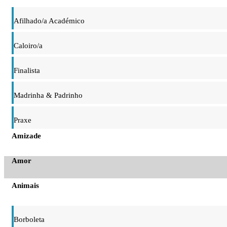
Afilhado/a Académico
Caloiro/a
Finalista
Madrinha & Padrinho
Praxe
Amizade
Amor
Animais
Borboleta