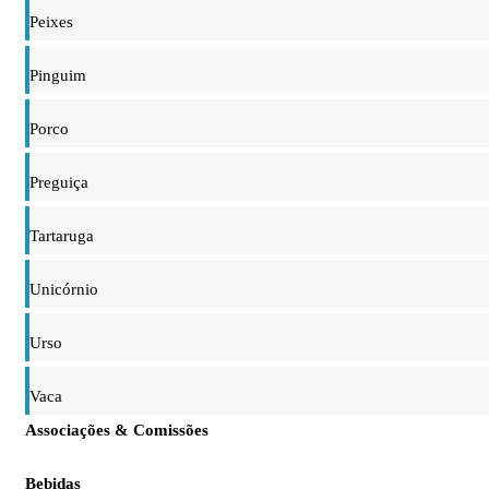
Peixes
Pinguim
Porco
Preguiça
Tartaruga
Unicórnio
Urso
Vaca
Associações & Comissões
Bebidas