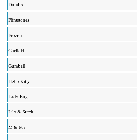
Dumbo
Flintstones
Frozen
Garfield
Gumball
Hello Kitty
Lady Bug
Lilo & Stitch
M & M's