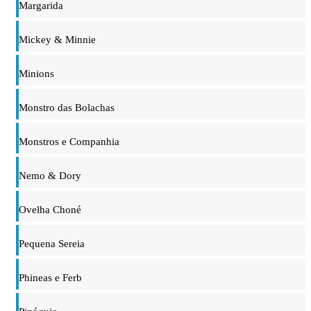
Margarida
Mickey & Minnie
Minions
Monstro das Bolachas
Monstros e Companhia
Nemo & Dory
Ovelha Choné
Pequena Sereia
Phineas e Ferb