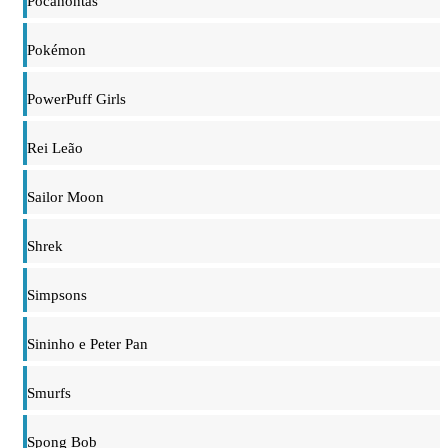
Pocahontas
Pokémon
PowerPuff Girls
Rei Leão
Sailor Moon
Shrek
Simpsons
Sininho e Peter Pan
Smurfs
Spong Bob