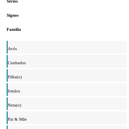
Séries
Signos
Família
Avós
Cunhados
Filha(o)
Irmãos
Neta(o)
Pai & Mãe