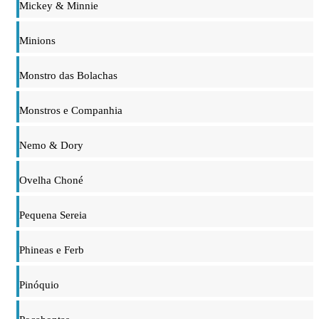
Mickey & Minnie
Minions
Monstro das Bolachas
Monstros e Companhia
Nemo & Dory
Ovelha Choné
Pequena Sereia
Phineas e Ferb
Pinóquio