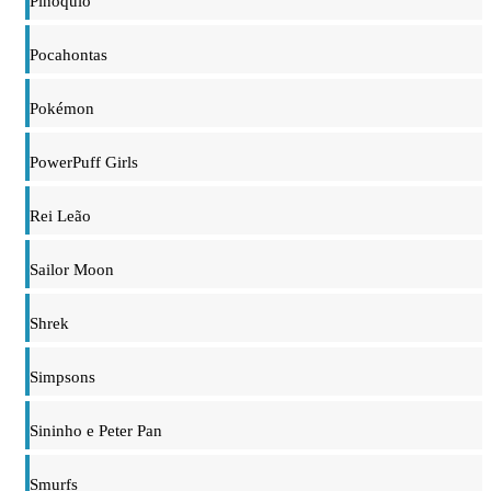
Pinóquio
Pocahontas
Pokémon
PowerPuff Girls
Rei Leão
Sailor Moon
Shrek
Simpsons
Sininho e Peter Pan
Smurfs