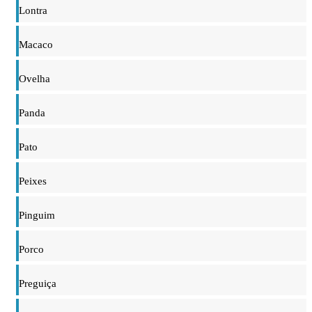
Lontra
Macaco
Ovelha
Panda
Pato
Peixes
Pinguim
Porco
Preguiça