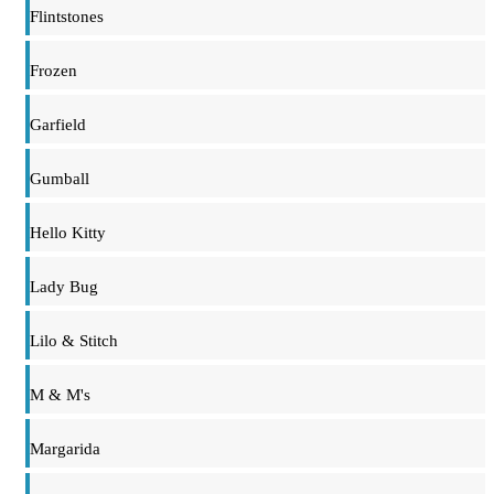
Flintstones
Frozen
Garfield
Gumball
Hello Kitty
Lady Bug
Lilo & Stitch
M & M's
Margarida