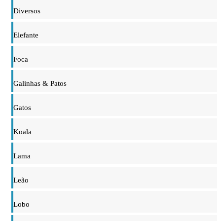
Diversos
Elefante
Foca
Galinhas & Patos
Gatos
Koala
Lama
Leão
Lobo