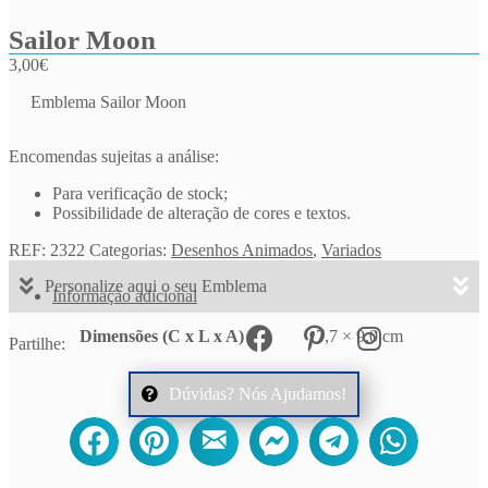
Sailor Moon
3,00
€
Emblema Sailor Moon
Encomendas sujeitas a análise:
Para verificação de stock;
Possibilidade de alteração de cores e textos.
REF:
2322
Categorias:
Desenhos Animados
,
Variados
Personalize aqui o seu Emblema
Informação adicional
Dimensões (C x L x A)
7,7 × 9,0 cm
Partilhe:
Dúvidas? Nós Ajudamos!