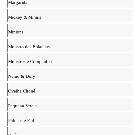
Margarida
Mickey & Minnie
Minions
Monstro das Bolachas
Monstros e Companhia
Nemo & Dory
Ovelha Choné
Pequena Sereia
Phineas e Ferb