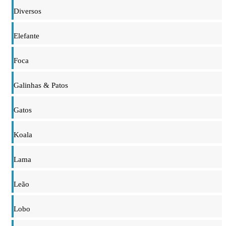
Diversos
Elefante
Foca
Galinhas & Patos
Gatos
Koala
Lama
Leão
Lobo