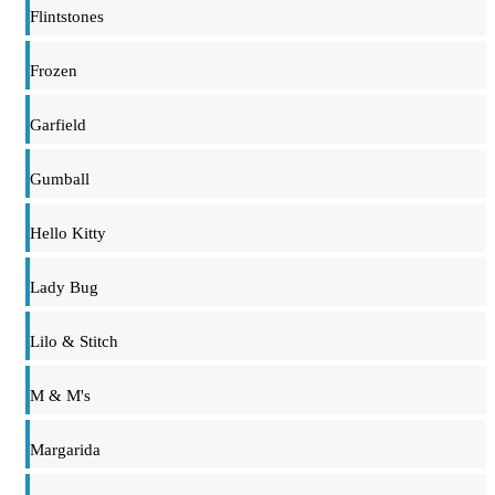
Flintstones
Frozen
Garfield
Gumball
Hello Kitty
Lady Bug
Lilo & Stitch
M & M's
Margarida