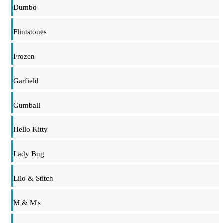
Dumbo
Flintstones
Frozen
Garfield
Gumball
Hello Kitty
Lady Bug
Lilo & Stitch
M & M's