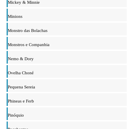
Mickey & Minnie
Minions
Monstro das Bolachas
Monstros e Companhia
Nemo & Dory
Ovelha Choné
Pequena Sereia
Phineas e Ferb
Pinóquio