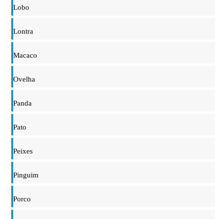
Lobo
Lontra
Macaco
Ovelha
Panda
Pato
Peixes
Pinguim
Porco