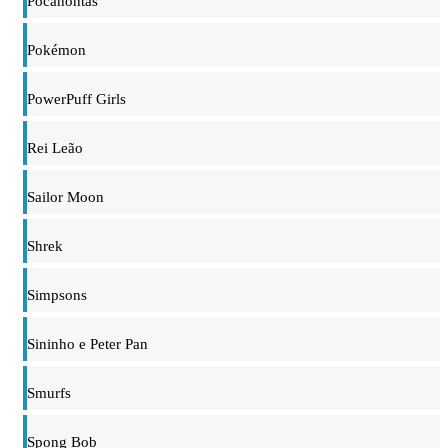
Pocahontas
Pokémon
PowerPuff Girls
Rei Leão
Sailor Moon
Shrek
Simpsons
Sininho e Peter Pan
Smurfs
Spong Bob