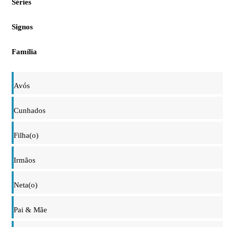
Séries
Signos
Família
Avós
Cunhados
Filha(o)
Irmãos
Neta(o)
Pai & Mãe