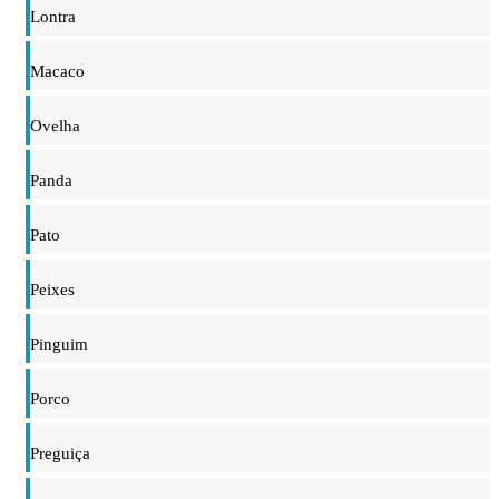
Lontra
Macaco
Ovelha
Panda
Pato
Peixes
Pinguim
Porco
Preguiça