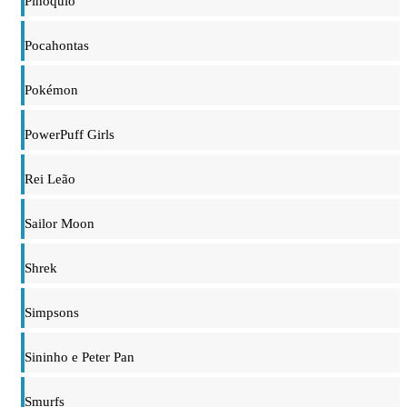
Pinóquio
Pocahontas
Pokémon
PowerPuff Girls
Rei Leão
Sailor Moon
Shrek
Simpsons
Sininho e Peter Pan
Smurfs